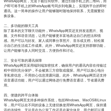
WhatsApp网页，无需下载任何软件。通过扫描手机上的二维码，用
户即可将手机上的WhatsApp账号同步到电脑上，实现跨平台的即时
通讯。这一简单的操作让用户能够随时随地保持联系，无需频繁切
换设备。
二、多功能的聊天工具
除了基本的文字聊天功能外，WhatsApp网页还支持发送图片、视
频、文件和语音消息，让用户能够更丰富地表达自己的想法和情
感。用户可以与好友、家人或同事分享照片、音乐或文档，轻松展
示自己的生活或工作成果。此外，WhatsApp网页还支持群聊功能，
让用户能够与多人同时交流，方便协作和讨论。
三、安全可靠的通讯保障
WhatsApp网页采用端到端加密技术，确保用户的通讯内容在传输过
程中得到充分保护，不会被第三方窃取或窥探。用户可以放心地分
享私密信息，不用担心信息泄露问题。此外，WhatsApp网页还支持
语音通话功能，用户可以通过网络进行免费语音通话，节省通讯费
用。
四、便捷的跨平台体验
WhatsApp网页支持多种操作系统，包括Windows、MacOS和Linux
等，用户可以在不同的设备上无缝切换使用WhatsApp网页，保持通
讯的连续性。无论是在办公室工作还是在家中休息，用户都可以通