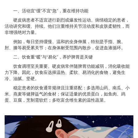
一、活动宜“缓”不宜“急”，重在维持功能
硬皮病患者不适宜进行剧烈或爆发性运动。病情稳定的患者，
活动讲究和缓、持续。他们注重维持关节活动度和皮肤柔韧性，而
非增强绝对力量。
例如，每日坚持缓慢、温和的全身伸展，特别是手指、腕、
肘、膝等易受累关节；在身体耐受范围内散步，促进血液循环。
二、饮食重“暖”与“易化”，养护脾胃是关键
饮食调理至关重要。硬皮病常伴随脾胃功能减弱，消化吸收能
力下降。因此，饮食应选择温热、柔软、易消化的食物，避免生
冷、油腻、坚硬。
稳定患者的饮食通常规律且注重搭配：多选用山药、南瓜、小
米、燕麦等健脾益气的食材；保证适量的优质蛋白，如鱼肉、鸡
蛋、豆腐，烹制需软烂；多吃富含维生素的温性蔬菜。