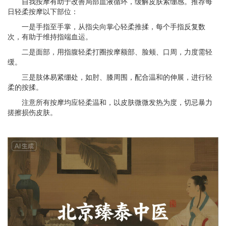
自我按摩有助于改善局部血液循环，缓解皮肤紧绷感。推荐每
日轻柔按摩以下部位：
一是手指至手掌，从指尖向掌心轻柔推揉，每个手指反复数
次，有助于维持指端血运。
二是面部，用指腹轻柔打圈按摩额部、脸颊、口周，力度需轻
缓。
三是肢体易紧绷处，如肘、膝周围，配合温和的伸展，进行轻
柔的按揉。
注意所有按摩均应轻柔温和，以皮肤微微发热为度，切忌暴力
搓擦损伤皮肤。