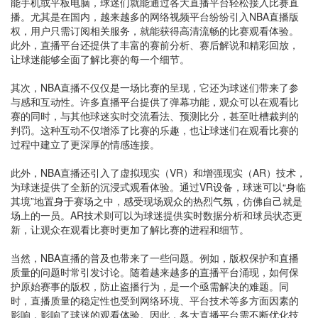
能手机或平板电脑，球迷们就能通过各大直播平台轻松接入比赛直
播。尤其是在国内，越来越多的网络视频平台纷纷引入NBA直播版
权，用户只需订阅相关服务，就能获得高清流畅的比赛观看体验。
此外，直播平台还提供了丰富的赛前分析、赛后解说和精彩回放，
让球迷能够全面了解比赛的每一个细节。
其次，NBA直播不仅仅是一场比赛的呈现，它还为球迷们带来了参
与感和互动性。许多直播平台提供了弹幕功能，观众可以在观看比
赛的同时，与其他球迷实时交流看法、预测比分，甚至吐槽裁判的
判罚。这种互动不仅增添了比赛的乐趣，也让球迷们在观看比赛的
过程中建立了更深厚的情感连接。
此外，NBA直播还引入了虚拟现实（VR）和增强现实（AR）技术，
为球迷提供了全新的沉浸式观看体验。通过VR设备，球迷可以“身临
其境”地置身于赛场之中，感受现场观众的热烈气氛，仿佛自己就是
场上的一员。AR技术则可以为球迷提供实时数据分析和球员状态更
新，让观众在观看比赛时更加了解比赛的进程和细节。
当然，NBA直播的普及也带来了一些问题。例如，版权保护和直播
质量的问题时常引发讨论。随着越来越多的直播平台涌现，如何保
护原始赛事的版权，防止盗播行为，是一个亟需解决的难题。同
时，直播质量的稳定性也受到网络环境、平台技术等多方面因素的
影响，影响了球迷的观看体验。因此，各大直播平台需不断优化技