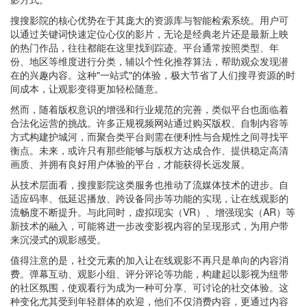
搜搜影院的核心优势在于其庞大的资源库与智能检索系统。用户可
以通过关键词快速定位心仪的影片，无论是经典老片还是最新上映
的热门作品，往往都能在这里找到踪迹。平台通常按照类型、年
份、地区等维度进行分类，辅以个性化推荐算法，帮助观众发现潜
在的兴趣内容。这种"一站式"的体验，极大节省了人们搜寻资源的时
间成本，让观影变得更加轻松随意。
然而，随着版权意识的增强和行业规范的完善，类似平台也面临着
合法化运营的挑战。许多正规视频网站通过购买版权、自制内容等
方式构建护城河，而聚合类平台则需在便利性与合规性之间寻找平
衡点。未来，或许只有那些能够与版权方达成合作、提供稳定高清
画质、并拥有良好用户体验的平台，才能获得长远发展。
从技术层面看，搜搜影院这类服务也推动了流媒体技术的进步。自
适应码率、低延迟播放、跨设备同步等功能的实现，让在线观影的
流畅度不断提升。与此同时，虚拟现实（VR）、增强现实（AR）等
新技术的融入，可能将进一步改变影视内容的呈现形式，为用户带
来沉浸式的观影感受。
值得注意的是，社交元素的加入让在线观影不再只是单向的内容消
费。弹幕互动、观影小组、评分评论等功能，构建起以影视为纽带
的社区氛围，使观看行为成为一种可分享、可讨论的社交体验。这
种变化尤其受到年轻群体的欢迎，他们不仅消费内容，更通过内容