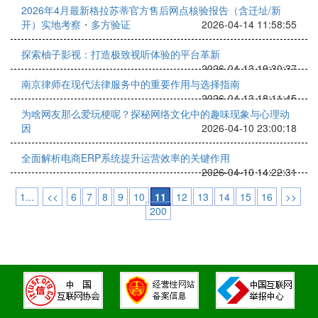
2026年4月最新格拉苏蒂官方售后网点核验报告（含迁址/新
开）实地考察・多方验证
2026-04-14 11:58:55
探索柚子影视：打造极致视听体验的平台革新
2026-04-13 19:30:37
南京律师在现代法律服务中的重要作用与选择指南
2026-04-13 18:11:45
为啥网友那么爱玩梗呢？探秘网络文化中的趣味现象与心理动
因
2026-04-10 23:00:18
全面解析电商ERP系统提升运营效率的关键作用
2026-04-10 14:22:31
1...
<<
6
7
8
9
10
11
12
13
14
15
16
>>
200